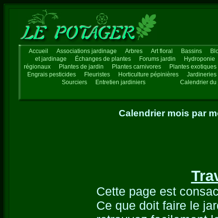
Accueil
Associations jardinage
Arbres
Art floral
Bassins
Bl
et jardinage
Échanges de plantes
Forums jardin
Hydroponie
régionaux
Plantes de jardin
Plantes carnivores
Plantes exotiques
Engrais pesticides
Fleuristes
Horticulture pépinières
Jardineries
Sourciers
Entretien jardiniers
Calendrier du 
Calendrier mois par mo
Tra
Cette page est consac
Ce que doit faire le j