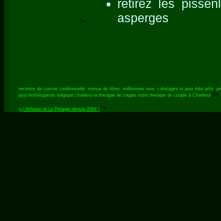
retirez les pisse
asperges
?>
recettes de cuisine traditionnelle
menus de fêtes
millésimes vins
coloriages et jeux éducatifs
je
?>
psychothérapeute belgique charleroi
la therapie de couple
votre therapie de couple à Charleroi
?>
(c) Athanor et Le Potager depuis 2004 !