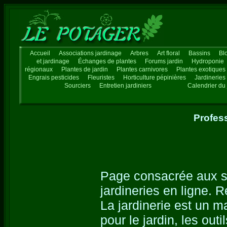
Accueil
Associations jardinage
Arbres
Art floral
Bassins
Bl
et jardinage
Échanges de plantes
Forums jardin
Hydroponie
régionaux
Plantes de jardin
Plantes carnivores
Plantes exotiques
Engrais pesticides
Fleuristes
Horticulture pépinières
Jardineries
Sourciers
Entretien jardiniers
Calendrier du 
Profess
Page consacrée aux si
jardineries en ligne. R
La jardinerie est un m
pour le jardin, les outi