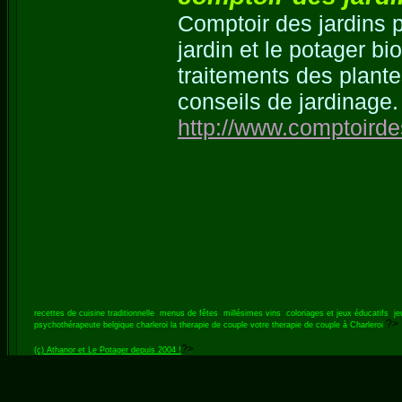
Comptoir des jardins 
jardin et le potager bi
traitements des plante
conseils de jardinage.
http://www.comptoirdes
recettes de cuisine traditionnelle
menus de fêtes
millésimes vins
coloriages et jeux éducatifs
je
?>
psychothérapeute belgique charleroi
la therapie de couple
votre therapie de couple à Charleroi
?>
(c) Athanor et Le Potager depuis 2004 !