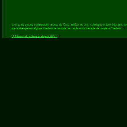
recettes de cuisine traditionnelle
menus de fêtes
millésimes vins
coloriages et jeux éducatifs
je
?>
psychothérapeute belgique charleroi
la therapie de couple
votre therapie de couple à Charleroi
?>
(c) Athanor et Le Potager depuis 2004 !