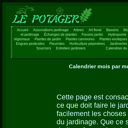
Accueil
Associations jardinage
Arbres
Art floral
Bassins
Bl
et jardinage
Échanges de plantes
Forums jardin
Hydroponie
régionaux
Plantes de jardin
Plantes carnivores
Plantes exotiques
Engrais pesticides
Fleuristes
Horticulture pépinières
Jardineries
Sourciers
Entretien jardiniers
Calendrier du 
Calendrier mois par mo
Cette page est consacr
ce que doit faire le j
facilement les choses 
du jardinage. Que ce 