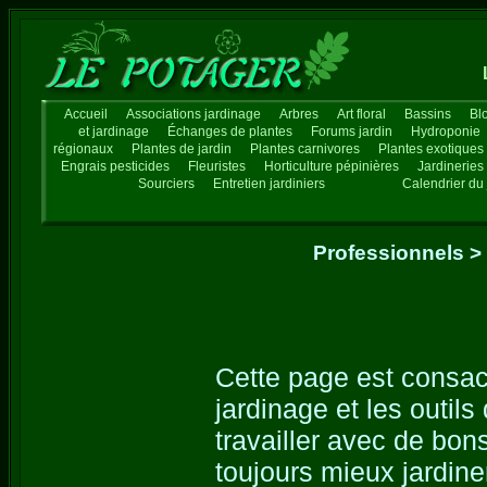
Accueil
Associations jardinage
Arbres
Art floral
Bassins
Bl
et jardinage
Échanges de plantes
Forums jardin
Hydroponie
régionaux
Plantes de jardin
Plantes carnivores
Plantes exotiques
Engrais pesticides
Fleuristes
Horticulture pépinières
Jardineries
Sourciers
Entretien jardiniers
Calendrier du 
Professionnels > O
Cette page est consacr
jardinage et les outils
travailler avec de bons
toujours mieux jardine