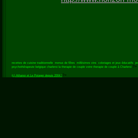
recettes de cuisine traditionnelle
menus de fêtes
millésimes vins
coloriages et jeux éducatifs
je
?>
psychothérapeute belgique charleroi
la therapie de couple
votre therapie de couple à Charleroi
?>
(c) Athanor et Le Potager depuis 2004 !